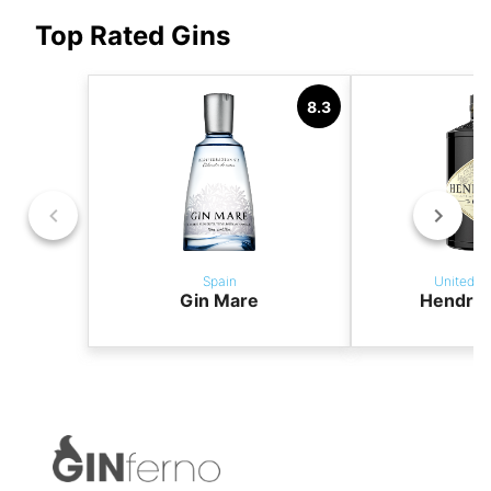
Top Rated Gins
8.3
Spain
United K
Gin Mare
Hendric