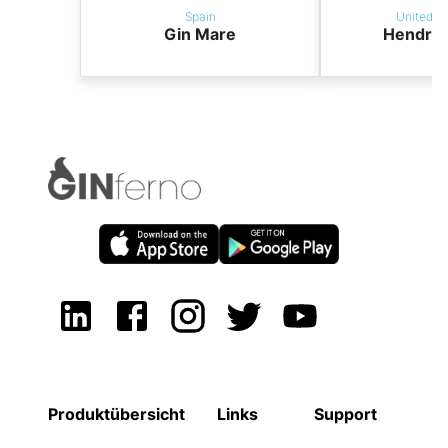
Spain
United K
Gin Mare
Hendric
Produktübersicht
Links
Support