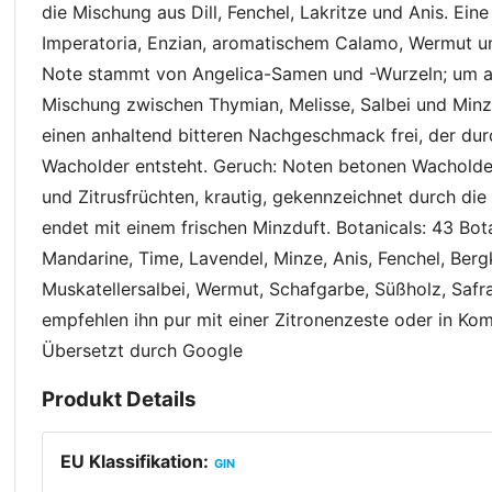
die Mischung aus Dill, Fenchel, Lakritze und Anis. Ein
Imperatoria, Enzian, aromatischem Calamo, Wermut und
Note stammt von Angelica-Samen und -Wurzeln; um a
Mischung zwischen Thymian, Melisse, Salbei und Minz
einen anhaltend bitteren Nachgeschmack frei, der dur
Wacholder entsteht. Geruch: Noten betonen Wacholder,
und Zitrusfrüchten, krautig, gekennzeichnet durch di
endet mit einem frischen Minzduft. Botanicals: 43 Bot
Mandarine, Time, Lavendel, Minze, Anis, Fenchel, Bergki
Muskatellersalbei, Wermut, Schafgarbe, Süßholz, Safra
empfehlen ihn pur mit einer Zitronenzeste oder in Kom
Übersetzt durch Google
Produkt Details
EU Klassifikation
:
GIN