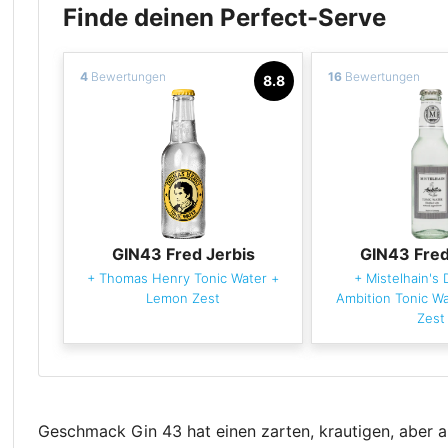
Finde deinen Perfect-Serve
4
Bewertungen
16
Bewertungen
8.8
GIN43 Fred Jerbis
GIN43 Fred
+
Thomas Henry Tonic Water
+
+
Mistelhain's
Lemon Zest
Ambition Tonic W
Zest
Geschmack Gin 43 hat einen zarten, krautigen, aber 