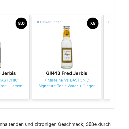
8
Bewertungen
6
Bewertun
8.0
7.8
 Jerbis
GIN43 Fred Jerbis
GIN4
 DASTONIC
+
Mistelhain's DASTONIC
+
Lixir Cla
ater
+
Lemon
Signature Tonic Water
+
Ginger
anhaltenden und zitronigen Geschmack; Süße durch