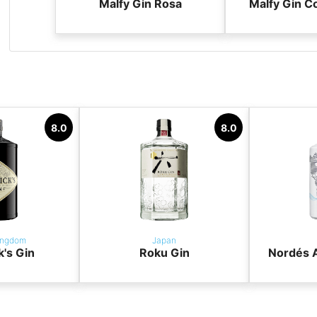
Malfy Gin Rosa
Malfy Gin C
8.0
8.0
ingdom
Japan
k's Gin
Roku Gin
Nordés A