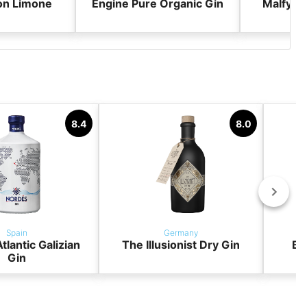
on Limone
Engine Pure Organic Gin
Malfy G
8.4
8.0
Spain
Germany
tlantic Galizian
The Illusionist Dry Gin
BO
Gin