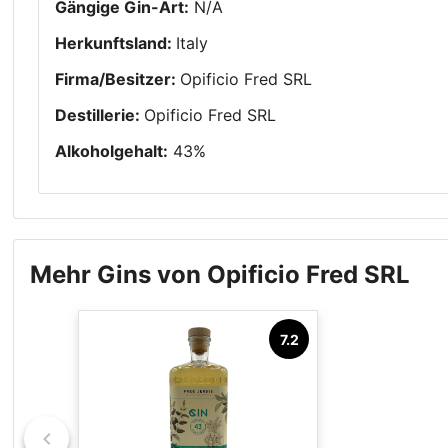
Gängige Gin-Art
:
N/A
Herkunftsland
:
Italy
Firma/Besitzer
:
Opificio Fred SRL
Destillerie
:
Opificio Fred SRL
Alkoholgehalt
:
43
%
Mehr Gins von Opificio Fred SRL
7.2