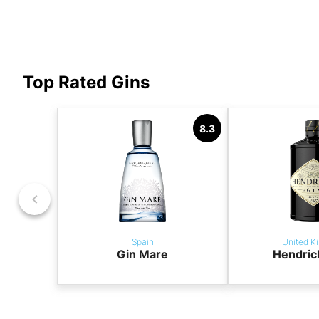
Top Rated Gins
8.3
Spain
United K
Gin Mare
Hendric