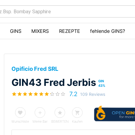
GINS
MIXERS
REZEPTE
fehlende GINS?
Opificio Fred SRL
GIN43 Fred Jerbis
GIN
43
%
7.2
109 Reviews
Wunschliste
Meine Bar
BEWERTEN
Kaufen