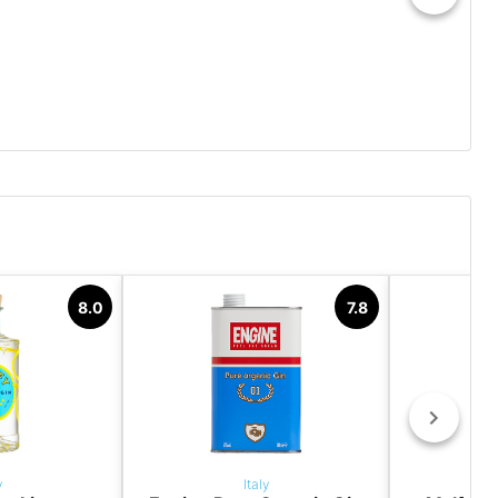
8.0
7.8
y
Italy