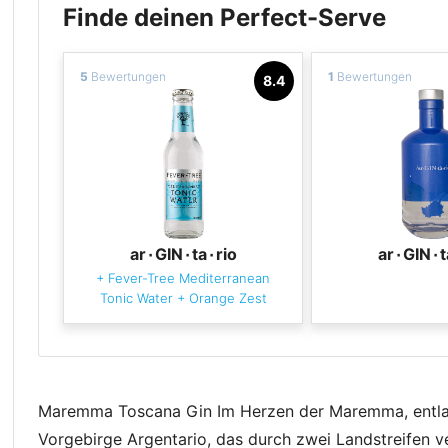
Finde deinen Perfect-Serve
5
Bewertungen
1
Bewertungen
8.4
ar٠GIN٠ta٠rio
ar٠GIN٠t
+
Fever-Tree Mediterranean
Tonic Water
+
Orange Zest
Maremma Toscana Gin Im Herzen der Maremma, entlan
Vorgebirge Argentario, das durch zwei Landstreifen ve