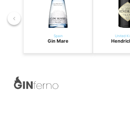
Spain
United K
Gin Mare
Hendric