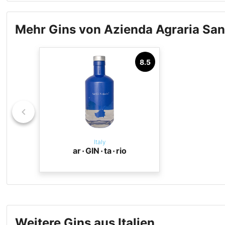
Mehr Gins von Azienda Agraria Sant
8.5
Italy
ar٠GIN٠ta٠rio
Weitere Gins aus Italien