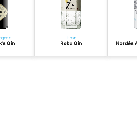
ingdom
Japan
k's Gin
Roku Gin
Nordés A