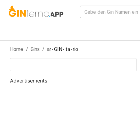
Home
/
Gin
s
/
ar٠GIN٠ta٠rio
Advertisements