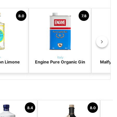
8.0
7.8
y
Italy
on Limone
Engine Pure Organic Gin
Malfy G
8.4
8.0