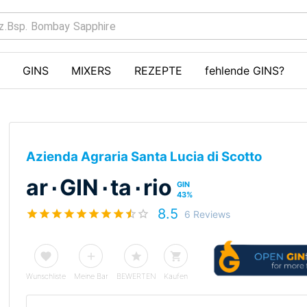
GINS
MIXERS
REZEPTE
fehlende GINS?
Azienda Agraria Santa Lucia di Scotto
ar٠GIN٠ta٠rio
GIN
43
%
8.5
6 Reviews
Wunschliste
Meine Bar
BEWERTEN
Kaufen