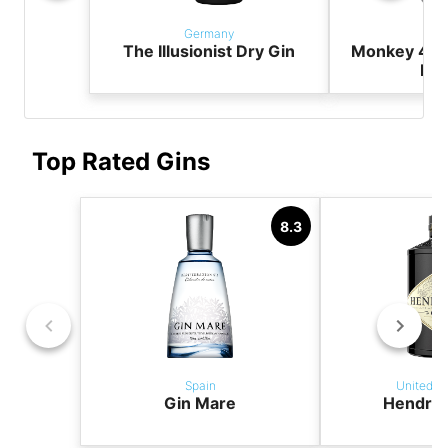
Germany
Ger
The Illusionist Dry Gin
Monkey 47 
Dry
Top Rated Gins
8.3
Spain
United K
Gin Mare
Hendric