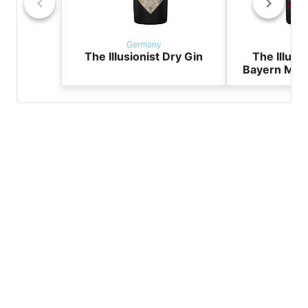
Germany
Ger
The Illusionist Dry Gin
The Illusi
Bayern Mün