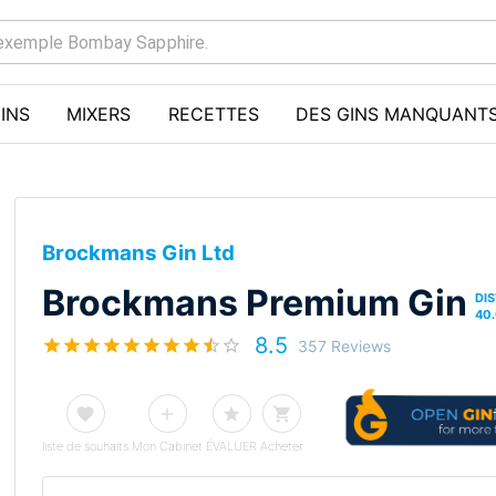
INS
MIXERS
RECETTES
DES GINS MANQUANT
Brockmans Gin Ltd
Brockmans Premium Gin
DIS
40
8.5
357 Reviews
liste de souhaits
Mon Cabinet
ÉVALUER
Acheter