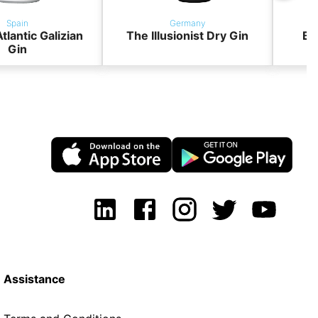
Spain
Germany
tlantic Galizian
The Illusionist Dry Gin
BO
Gin
Assistance