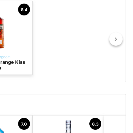
8.4
ingdom
range Kiss
n
7.0
8.3