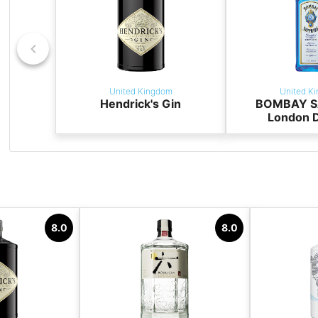
United Kingdom
United K
Hendrick's Gin
BOMBAY S
London D
8.0
8.0