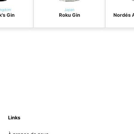
ingdom
Japan
k's Gin
Roku Gin
Nordés A
Links