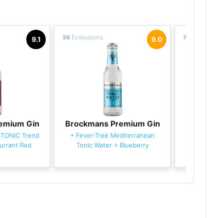
36
Évaluations
7
Évaluation
9.1
9.0
emium Gin
Brockmans Premium Gin
Brockma
STONIC Trend
+
Fever-Tree Mediterranean
+
Fever-Tr
urrant Red
Tonic Water
+
Blueberry
Wat