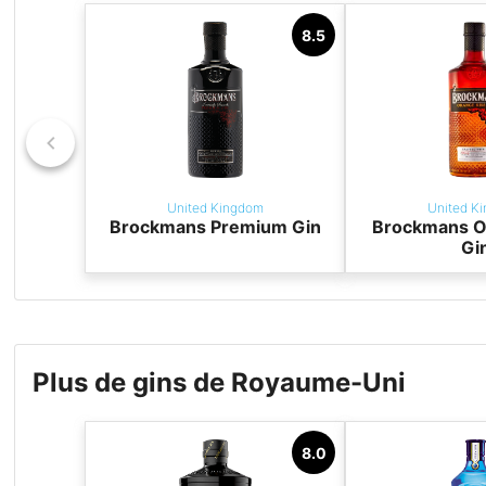
8.5
United Kingdom
United K
Brockmans Premium Gin
Brockmans O
Gi
Plus de gins de Royaume-Uni
8.0