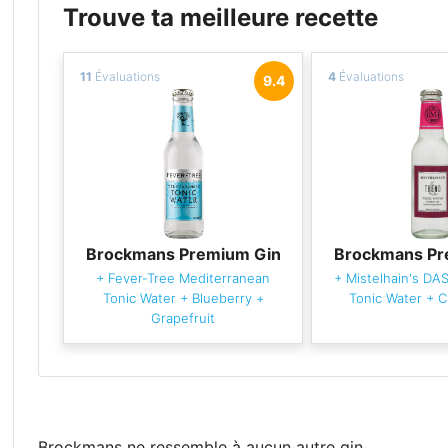
Trouve ta meilleure recette
11
Évaluations
4
Évaluations
9.4
Brockmans Premium Gin
Brockmans Pr
+
Fever-Tree Mediterranean
+
Mistelhain's DA
Tonic Water
+
Blueberry
+
Tonic Water
+
C
Grapefruit
Brockmans ne ressemble à aucun autre gin.